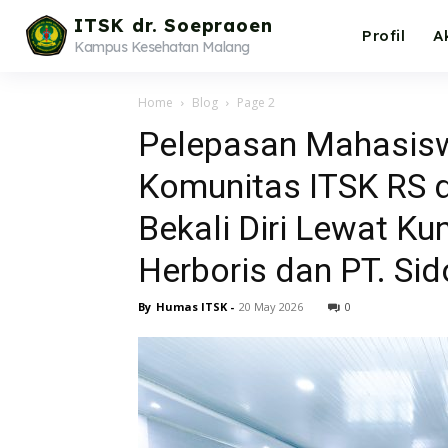
ITSK dr. Soepraoen
Profil
A
Kampus Kesehatan Malang
Home
Blog
Page 2
Pelepasan Mahasisw
Komunitas ITSK RS d
Bekali Diri Lewat Kun
Herboris dan PT. Si
By
Humas ITSK
-
20 May 2026
0