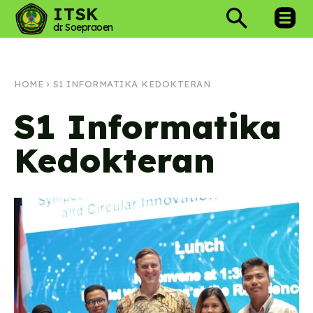
ITSK
dr. Soepraoen
HOME
S1 INFORMATIKA KEDOKTERAN
S1 Informatika
Kedokteran