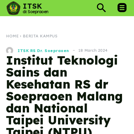
ITSK
dr. Soepraoen
HOME
BERITA KAMPUS
18 March 2024
ITSK RS Dr. Soepraoen
Institut Teknologi
Sains dan
Kesehatan RS dr
Soepraoen Malang
dan National
Taipei University
Taipei (NTPU)