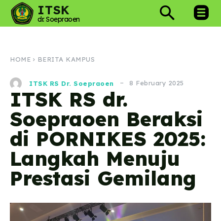
ITSK
dr. Soepraoen
HOME
BERITA KAMPUS
8 February 2025
ITSK RS Dr. Soepraoen
ITSK RS dr.
Soepraoen Beraksi
di PORNIKES 2025:
Langkah Menuju
Prestasi Gemilang