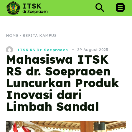
ITSK
dr. Soepraoen
HOME
BERITA KAMPUS
29 August 2025
ITSK RS Dr. Soepraoen
Mahasiswa ITSK
RS dr. Soepraoen
Luncurkan Produk
Inovasi dari
Limbah Sandal