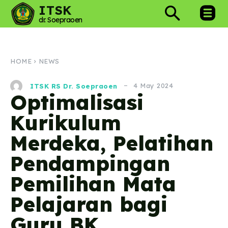
ITSK
dr. Soepraoen
HOME
NEWS
4 May 2024
ITSK RS Dr. Soepraoen
Optimalisasi
Kurikulum
Merdeka, Pelatihan
Pendampingan
Pemilihan Mata
Pelajaran bagi
Guru BK