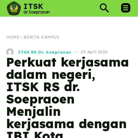
ITSK
dr. Soepraoen
HOME
BERITA KAMPUS
29 April 2024
ITSK RS Dr. Soepraoen
Perkuat kerjasama
dalam negeri,
ITSK RS dr.
Soepraoen
Menjalin
kerjasama dengan
IBI Kota