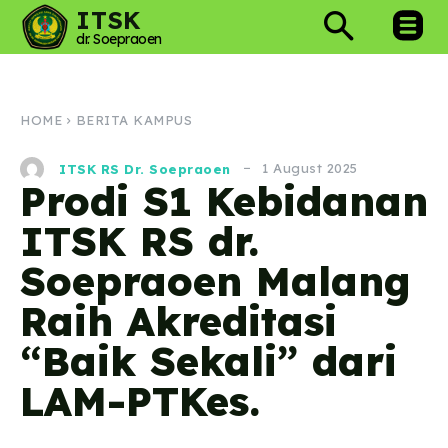
ITSK
dr. Soepraoen
HOME
BERITA KAMPUS
1 August 2025
ITSK RS Dr. Soepraoen
Prodi S1 Kebidanan
ITSK RS dr.
Soepraoen Malang
Raih Akreditasi
“Baik Sekali” dari
LAM-PTKes.