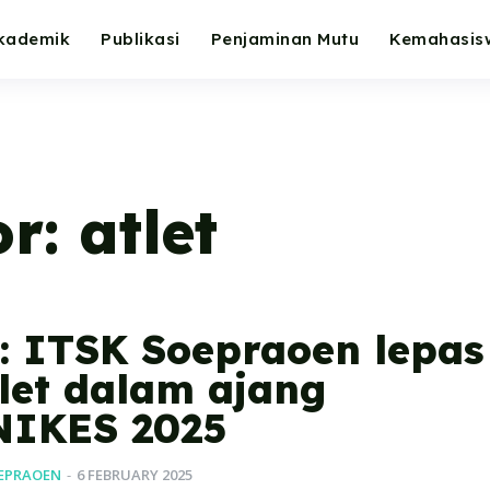
kademik
Publikasi
Penjaminan Mutu
Kemahasis
or:
atlet
: ITSK Soepraoen lepas
tlet dalam ajang
IKES 2025
OEPRAOEN
-
6 FEBRUARY 2025