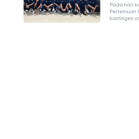
Pada hari k
Pertemuan 
kontingen at