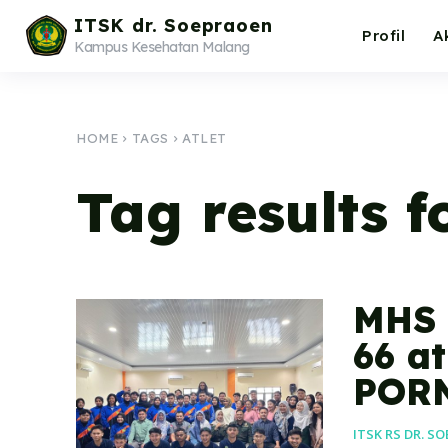
ITSK dr. Soepraoen
Profil
A
Kampus Kesehatan Malang
HOME
TAGS
ATLET
Tag results f
MHS 
66 a
PORN
ITSK RS DR. S