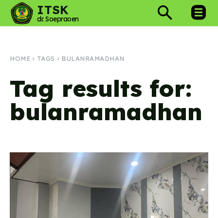
ITSK
dr. Soepraoen
HOME
TAGS
BULANRAMADHAN
Tag results for:
bulanramadhan