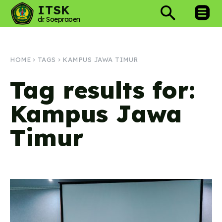
ITSK
dr. Soepraoen
HOME
TAGS
KAMPUS JAWA TIMUR
Tag results for:
Kampus Jawa
Timur