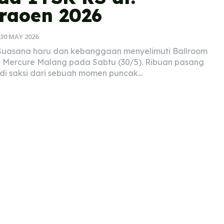
raoen 2026
30 MAY 2026
uasana haru dan kebanggaan menyelimuti Ballroom
 Mercure Malang pada Sabtu (30/5). Ribuan pasang
i saksi dari sebuah momen puncak...