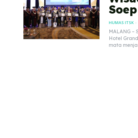
Soep
HUMAS ITSK
-
MALANG – S
Hotel Grand
mata menjad