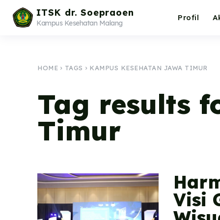
ITSK dr. Soepraoen
Profil
A
Kampus Kesehatan Malang
HOME
TAGS
KAMPUS KESEHATAN JAWA TIMUR
Tag results f
Timur
Harm
Visi
Wisu