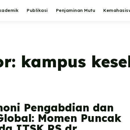
kademik
Publikasi
Penjaminan Mutu
Kemahasis
or:
kampus kese
oni Pengabdian dan
 Global: Momen Puncak
da ITSK RS dr.