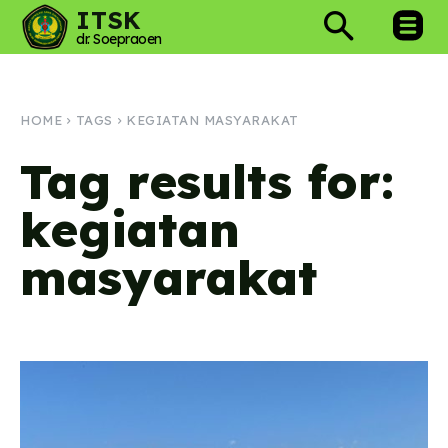
ITSK
dr. Soepraoen
HOME
TAGS
KEGIATAN MASYARAKAT
Tag results for:
kegiatan
masyarakat