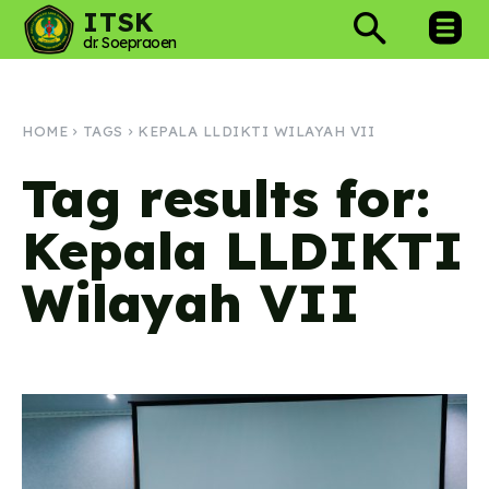
ITSK
dr. Soepraoen
HOME
TAGS
KEPALA LLDIKTI WILAYAH VII
Tag results for:
Kepala LLDIKTI
Wilayah VII