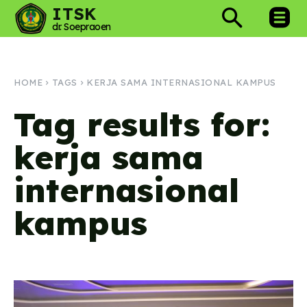
ITSK
dr. Soepraoen
HOME
TAGS
KERJA SAMA INTERNASIONAL KAMPUS
Tag results for:
kerja sama
internasional
kampus