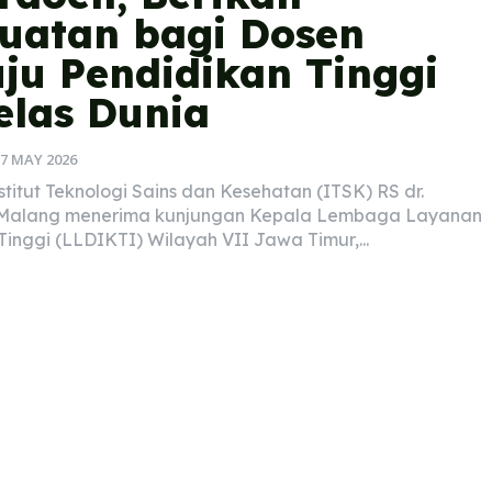
uatan bagi Dosen
ju Pendidikan Tinggi
elas Dunia
7 MAY 2026
titut Teknologi Sains dan Kesehatan (ITSK) RS dr.
Malang menerima kunjungan Kepala Lembaga Layanan
Tinggi (LLDIKTI) Wilayah VII Jawa Timur,...