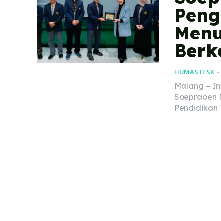
Peng
Menu
Berk
HUMAS ITSK
-
Malang – Ins
Soepraoen 
Pendidikan 