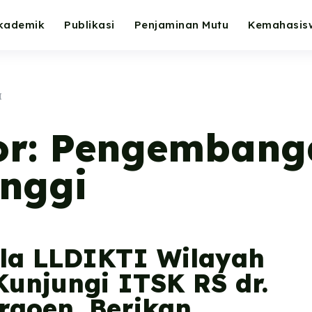
kademik
Publikasi
Penjaminan Mutu
Kemahasis
I
or:
Pengembang
inggi
la LLDIKTI Wilayah
Kunjungi ITSK RS dr.
raoen, Berikan