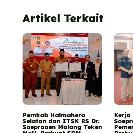
Artikel Terkait
Pemkab Halmahera
Kerja
Selatan dan ITSK RS Dr.
Soepr
Soepraoen Malang Teken
Pemer
MoU, Perkuat SDM
Perku