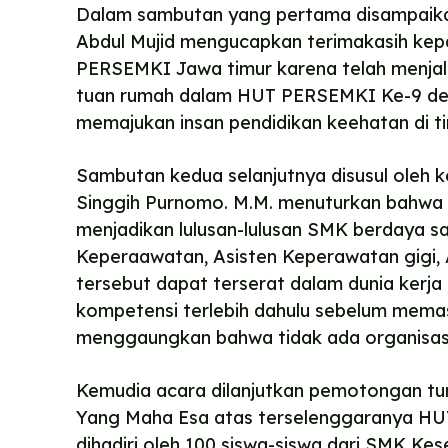
Dalam sambutan yang pertama disampaik
Abdul Mujid mengucapkan terimakasih kepa
PERSEMKI Jawa timur karena telah menjal
tuan rumah dalam HUT PERSEMKI Ke-9 de
memajukan insan pendidikan keehatan di tin
Sambutan kedua selanjutnya disusul oleh 
Singgih Purnomo. M.M. menuturkan bahwa 
menjadikan lulusan-lulusan SMK berdaya sa
Keperaawatan, Asisten Keperawatan gigi, 
tersebut dapat terserat dalam dunia kerja 
kompetensi terlebih dahulu sebelum memas
menggaungkan bahwa tidak ada organisas
Kemudia acara dilanjutkan pemotongan tu
Yang Maha Esa atas terselenggaranya HUT
dihadiri oleh 100 siswa-siswa dari SMK Kes