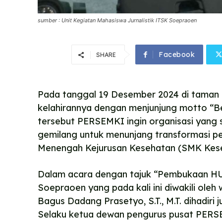
sumber : Unit Kegiatan Mahasiswa Jurnalistik ITSK Soepraoen
Facebook
SHARE
Pada tanggal 19 Desember 2024 di taman 
kelahirannya dengan menjunjung motto “B
tersebut PERSEMKI ingin organisasi yang s
gemilang untuk menunjang transformasi pe
Menengah Kejurusan Kesehatan (SMK Kese
Dalam acara dengan tajuk “Pembukaan HUT
Soepraoen yang pada kali ini diwakili ole
Bagus Dadang Prasetyo, S.T., M.T. dihadiri 
Selaku ketua dewan pengurus pusat PERSEM