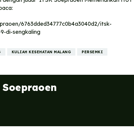
baca:
epraoen/6763dded34777c0b4a3040d2/itsk-
9-di-sengkaling
G
KULIAH KESEHATAN MALANG
PERSEMKI
. Soepraoen