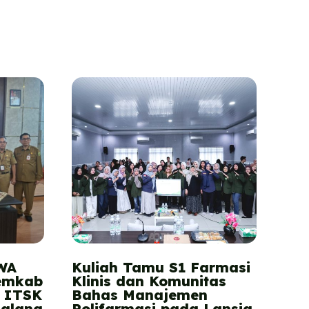
WA
Kuliah Tamu S1 Farmasi
emkab
Klinis dan Komunitas
 ITSK
Bahas Manajemen
Malang
Polifarmasi pada Lansia