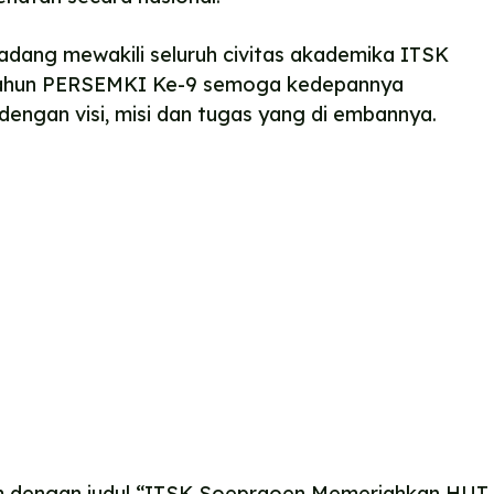
dang mewakili seluruh civitas akademika ITSK
tahun PERSEMKI Ke-9 semoga kedepannya
dengan visi, misi dan tugas yang di embannya.
om dengan judul “ITSK Soepraoen Memeriahkan HUT