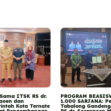
 Sama ITSK RS dr.
PROGRAM BEASIS
aoen dan
1.000 SARJANA: P
intah Kota Ternate
Tabalong Gandeng
at Pengembangan
RS dr. Soepraoen 