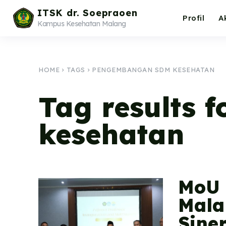
ITSK dr. Soepraoen
Profil
A
Kampus Kesehatan Malang
HOME
TAGS
PENGEMBANGAN SDM KESEHATAN
Tag results f
kesehatan
MoU 
Mala
Sine