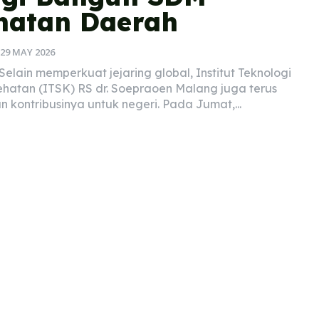
hatan Daerah
29 MAY 2026
lain memperkuat jejaring global, Institut Teknologi
ehatan (ITSK) RS dr. Soepraoen Malang juga terus
 kontribusinya untuk negeri. Pada Jumat,...