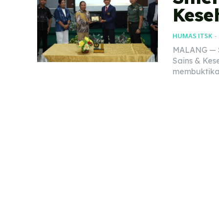
Kese
HUMAS ITSK
-
MALANG — Se
Sains & Kes
membuktikan