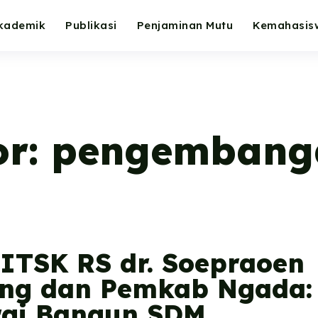
kademik
Publikasi
Penjaminan Mutu
Kemahasis
or:
pengembang
ITSK RS dr. Soepraoen
ng dan Pemkab Ngada:
rgi Bangun SDM