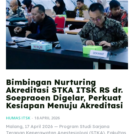
Bimbingan Nurturing
Akreditasi STKA ITSK RS dr.
Soepraoen Digelar, Perkuat
Kesiapan Menuju Akreditasi
HUMAS ITSK
-
18 APRIL 2026
Malang, 17 April 2026 — Program Studi Sarjana
Terapan Keperawatan Anestesiologi (STKA), Fakultas