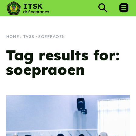
ITSK
dr. Soepraoen
HOME
TAGS
SOEPRAOEN
Tag results for:
soepraoen