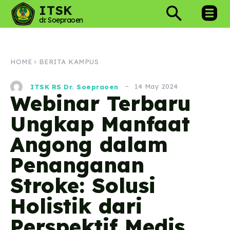
ITSK
dr. Soepraoen
HOME
BERITA KAMPUS
14 May 2024
ITSK RS Dr. Soepraoen
Webinar Terbaru
Ungkap Manfaat
Angong dalam
Penanganan
Stroke: Solusi
Holistik dari
Perspektif Medis