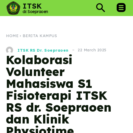
ITSK
dr. Soepraoen
HOME
BERITA KAMPUS
22 March 2025
ITSK RS Dr. Soepraoen
Kolaborasi
Volunteer
Mahasiswa S1
Fisioterapi ITSK
RS dr. Soepraoen
dan Klinik
Physiotime